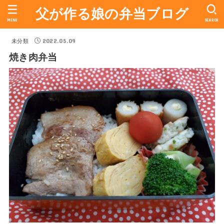
父が作る娘の弁当ブログ
MENU
SEARCH
2022.05.09
未分類
焼き肉弁当